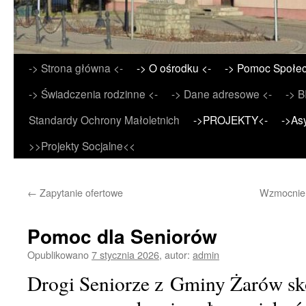
Przejdź
-> Strona główna <-
-> O ośrodku <-
-> Pomoc Społec
do
-> Świadczenia rodzinne <-
-> Dane adresowe <-
-> B
treści
Standardy Ochrony Małoletnich
->PROJEKTY<-
->As
>>Projekty Socjalne<<
←
Zapytanie ofertowe
Wzmocnien
Pomoc dla Seniorów
Opublikowano
7 stycznia 2026
,
autor:
admin
Drogi Seniorze z Gminy Żarów sko