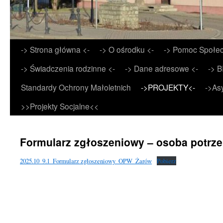
Przejdź
-> Strona główna <-
-> O ośrodku <-
-> Pomoc Społec
do
-> Świadczenia rodzinne <-
-> Dane adresowe <-
-> B
treści
Standardy Ochrony Małoletnich
->PROJEKTY<-
->As
>>Projekty Socjalne<<
Formularz zgłoszeniowy – osoba potrze
2025.10_9.1_Formularz zgłoszeniowy_OPW_Żarów
Pobierz