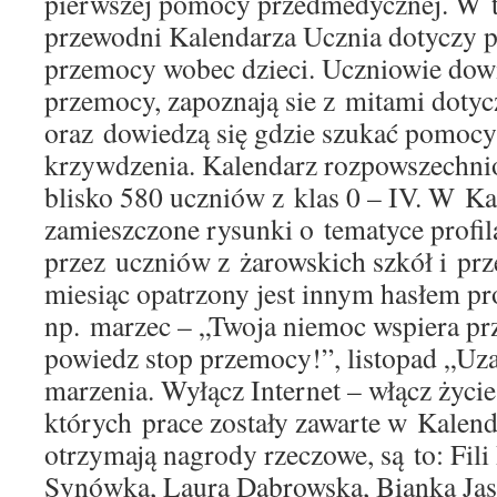
pierwszej pomocy przedmedycznej. W 
przewodni Kalendarza Ucznia dotyczy p
przemocy wobec dzieci. Uczniowie dowi
przemocy, zapoznają sie z mitami dot
oraz dowiedzą się gdzie szukać pomocy
krzywdzenia. Kalendarz rozpowszechni
blisko 580 uczniów z klas 0 – IV. W Ka
zamieszczone rysunki o tematyce profi
przez uczniów z żarowskich szkół i pr
miesiąc opatrzony jest innym hasłem pr
np. marzec – „Twoja niemoc wspiera p
powiedz stop przemocy!”, listopad „Uza
marzenia. Wyłącz Internet – włącz życie
których prace zostały zawarte w Kalend
otrzymają nagrody rzeczowe, są to: Fili
Synówka, Laura Dąbrowska, Bianka Jas