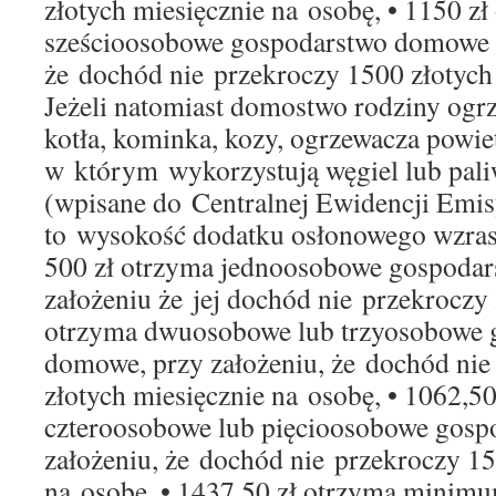
złotych miesięcznie na osobę, • 1150 
sześcioosobowe gospodarstwo domowe p
że dochód nie przekroczy 1500 złotych
Jeżeli natomiast domostwo rodziny ogrz
kotła, kominka, kozy, ogrzewacza powietr
w którym wykorzystują węgiel lub pal
(wpisane do Centralnej Ewidencji Emi
to wysokość dodatku osłonowego wzrasta
500 zł otrzyma jednoosobowe gospoda
założeniu że jej dochód nie przekroczy 
otrzyma dwuosobowe lub trzyosobowe 
domowe, przy założeniu, że dochód nie
złotych miesięcznie na osobę, • 1062,50
czteroosobowe lub pięcioosobowe gos
założeniu, że dochód nie przekroczy 15
na osobę, • 1437,50 zł otrzyma minim