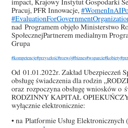
impact, Krajowy Instytut Gospodarki S
Pracuj, PFR Innowacje,
#WomenInAIPo
#EvaluationForGovernmentOrganizatio
nad Programem objęło Ministerstwo Rod
SpołecznejPartnerem medialnym Progra
Grupa
#kompetencje
#przyszłość
#rozwój
#biznes
#wsparcie
#kobiety
#prz
Od 01.01.2022r. Zakład Ubezpieczeń S
obsługę świadczenia dla rodzin „ROD
oraz rozpoczyna obsługę wniosków o ś
RODZINNY KAPITAŁ OPIEKUŃCZY.Wn
wyłącznie elektronicznie:
• na Platformie Usług Elektronicznych