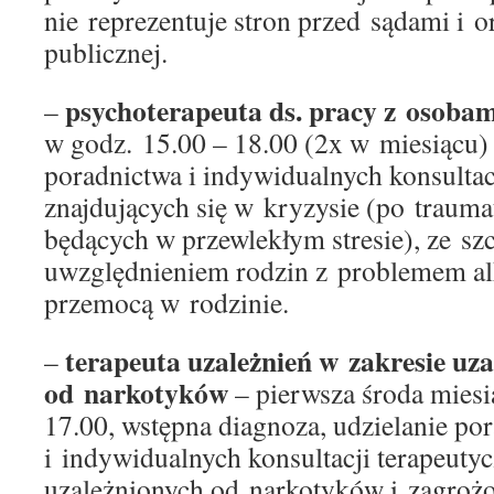
nie reprezentuje stron przed sądami i o
publicznej.
psychoterapeuta ds. pracy z osobam
–
w godz. 15.00 – 18.00 (2x w miesiącu)
poradnictwa i indywidualnych konsultac
znajdujących się w kryzysie (po traum
będących w przewlekłym stresie), ze s
uwzględnieniem rodzin z problemem a
przemocą w rodzinie.
terapeuta uzależnień
w zakresie uza
–
od narkotyków
– pierwsza środa mies
17.00, wstępna diagnoza, udzielanie po
i indywidualnych konsultacji terapeuty
uzależnionych od narkotyków i zagrożo