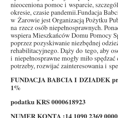
nieoceniona pomoc i wsparcie, szczeg
okresie, czasie pandemii.Fundacja Babc
w Żarowie jest Organizacją Pożytku Pub
na rzecz osób niepełnosprawnych. Pona
wspiera Mieszkańców Domu Pomocy Sp
poprzez pozyskiwanie niezbędnej odzież
rehabilitacyjnego. Dąży do tego, aby os
i niepełnosprawne mogły miło spędzać c
potrzeby, rozwijać zainteresowania i sp
FUNDACJA BABCIA I DZIADEK pros
1%
podatku KRS 0000618923
NUMER KONTA :14 1090 2369 0000 