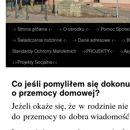
Przejdź
-> Strona główna <-
-> O ośrodku <-
-> Pomoc Społec
do
-> Świadczenia rodzinne <-
-> Dane adresowe <-
-> B
treści
Standardy Ochrony Małoletnich
->PROJEKTY<-
->As
>>Projekty Socjalne<<
Co jeśli pomyliłem się dokonu
o przemocy domowej?
Jeżeli okaże się, że w rodzinie ni
do przemocy to dobra wiadomość