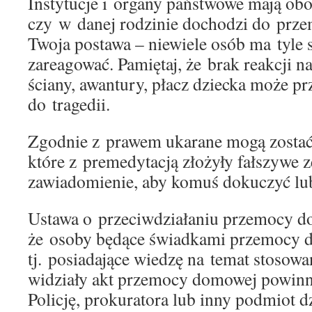
Instytucje i organy państwowe mają ob
czy w danej rodzinie dochodzi do prze
Twoja postawa – niewiele osób ma tyle s
zareagować. Pamiętaj, że brak reakcji n
ściany, awantury, płacz dziecka może pr
do tragedii.
Zgodnie z prawem ukarane mogą zostać
które z premedytacją złożyły fałszywe 
zawiadomienie, aby komuś dokuczyć lu
Ustawa o przeciwdziałaniu przemocy 
że osoby będące świadkami przemocy
tj. posiadające wiedzę na temat stosow
widziały akt przemocy domowej powin
Policję, prokuratora lub inny podmiot d