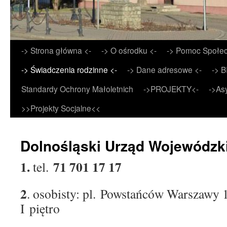
Przejdź
-> Strona główna <-
-> O ośrodku <-
-> Pomoc Społec
do
-> Świadczenia rodzinne <-
-> Dane adresowe <-
-> B
treści
Standardy Ochrony Małoletnich
->PROJEKTY<-
->As
>>Projekty Socjalne<<
Dolnośląski Urząd Wojewódzk
1.
71 701 17 17
tel.
2
. osobisty: pl. Powstańców Warszawy 
I piętro