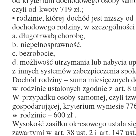
od kryterium dochodowego osoby samot
czyli od kwoty 719 zł.;
• rodzinie, której dochód jest niższy o
dochodowego rodziny, w szczególności
a. długotrwałą chorobę,
b. niepełnosprawność,
c. bezrobocie,
d. możliwość utrzymania lub nabycia u
z innych systemów zabezpieczenia społ
Dochód rodziny – suma miesięcznych 
w rodzinie ustalonych zgodnie z art. 8 u
W przypadku osoby samotnej, czyli tzw
gospodarującej, kryterium wyniesie 776
w rodzinie – 600 zł .
Wysokość zasiłku okresowego ustala si
zawartymi w art. 38 ust. 2 i art. 147 ust.