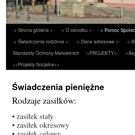
Przejdź
-> Strona główna <-
-> O ośrodku <-
-> Pomoc Społec
do
-> Świadczenia rodzinne <-
-> Dane adresowe <-
-> B
treści
Standardy Ochrony Małoletnich
->PROJEKTY<-
->As
>>Projekty Socjalne<<
Świadczenia pieniężne
Rodzaje zasiłków:
• zasiłek stały
• zasiłek okresowy
• zasiłek celowy