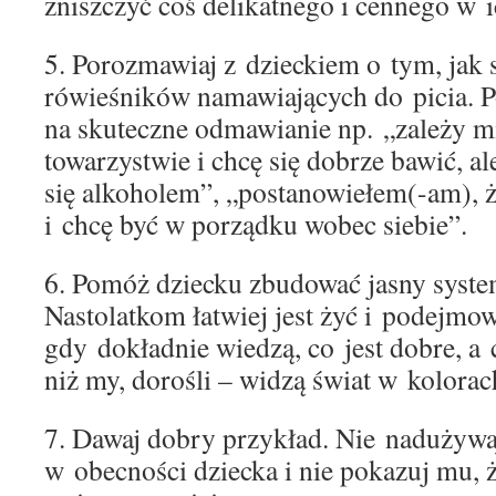
zniszczyć coś delikatnego i cennego w i
5. Porozmawiaj z dzieckiem o tym, jak s
rówieśników namawiających do picia. 
na skuteczne odmawianie np. „zależy 
towarzystwie i chcę się dobrze bawić, a
się alkoholem”, „postanowiełem(-am), ż
i chcę być w porządku wobec siebie”.
6. Pomóż dziecku zbudować jasny syste
Nastolatkom łatwiej jest żyć i podejmow
gdy dokładnie wiedzą, co jest dobre, a c
niż my, dorośli – widzą świat w kolorac
7. Dawaj dobry przykład. Nie nadużywa
w obecności dziecka i nie pokazuj mu, 