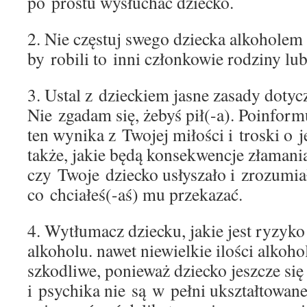
po prostu wysłuchać dziecko.
2. Nie częstuj swego dziecka alkoholem
by robili to inni członkowie rodziny lu
3. Ustal z dzieckiem jasne zasady dotyc
Nie zgadam się, żebyś pił(-a). Poinform
ten wynika z Twojej miłości i troski o 
także, jakie będą konsekwencje złamania
czy Twoje dziecko usłyszało i zrozumia
co chciałeś(-aś) mu przekazać.
4. Wytłumacz dziecku, jakie jest ryzyk
alkoholu. nawet niewielkie ilości alkoh
szkodliwe, ponieważ dziecko jeszcze się
i psychika nie są w pełni ukształtowane