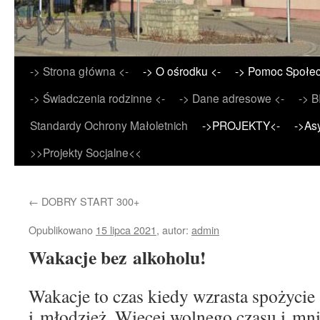
Przejdź
-> Strona główna <-
-> O ośrodku <-
-> Pomoc Społec
do
-> Świadczenia rodzinne <-
-> Dane adresowe <-
-> B
treści
Standardy Ochrony Małoletnich
->PROJEKTY<-
->As
>>Projekty Socjalne<<
←
DOBRY START 300+
Opublikowano
15 lipca 2021
,
autor:
admin
Wakacje bez alkoholu!
Wakacje to czas kiedy wzrasta spożycie 
i młodzież. Więcej wolnego czasu i mnie