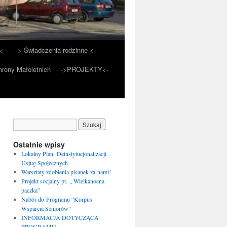
<-
-> Świadczenia rodzinne <-
rony Małoletnich
->PROJEKTY<-
Ostatnie wpisy
Lokalny Plan Deinstytucjonalizacji
Usług Społecznych
Warsztaty zdobienia pisanek za nami!
Projekt socjalny pt. „ Wielkanocna
paczka”
Nabór do Programu “Korpus
Wsparcia Seniorów”
INFORMACJA DOTYCZĄCA
PROGRAMU