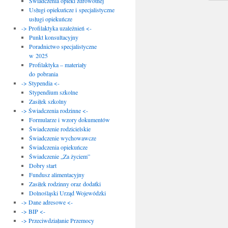
Świadczenia opieki zdrowotnej
Usługi opiekuńcze i specjalistyczne
usługi opiekuńcze
-> Profilaktyka uzależnień <-
Punkt konsultacyjny
Poradnictwo specjalistyczne
w 2025
Profilaktyka – materiały
do pobrania
-> Stypendia <-
Stypendium szkolne
Zasiłek szkolny
-> Świadczenia rodzinne <-
Formularze i wzory dokumentów
Świadczenie rodzicielskie
Świadczenie wychowawcze
Świadczenia opiekuńcze
Świadczenie „Za życiem”
Dobry start
Fundusz alimentacyjny
Zasiłek rodzinny oraz dodatki
Dolnośląski Urząd Wojewódzki
-> Dane adresowe <-
-> BIP <-
-> Przeciwdziałanie Przemocy