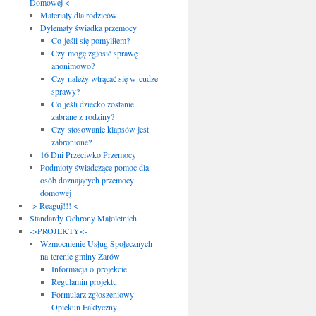
Domowej <-
Materiały dla rodziców
Dylematy świadka przemocy
Co jeśli się pomyliłem?
Czy mogę zgłosić sprawę
anonimowo?
Czy należy wtrącać się w cudze
sprawy?
Co jeśli dziecko zostanie
zabrane z rodziny?
Czy stosowanie klapsów jest
zabronione?
16 Dni Przeciwko Przemocy
Podmioty świadczące pomoc dla
osób doznających przemocy
domowej
-> Reaguj!!! <-
Standardy Ochrony Małoletnich
->PROJEKTY<-
Wzmocnienie Usług Społecznych
na terenie gminy Żarów
Informacja o projekcie
Regulamin projektu
Formularz zgłoszeniowy –
Opiekun Faktyczny