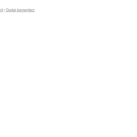
rii
|
Dodaj komentarz