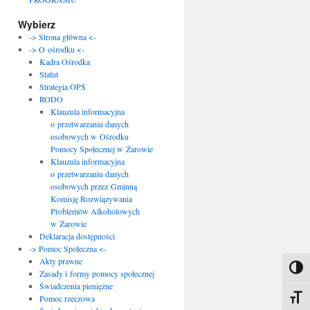
Wybierz
-> Strona główna <-
-> O ośrodku <-
Kadra Ośrodka
Statut
Strategia OPS
RODO
Klauzula informacyjna
o przetwarzaniu danych
osobowych w Ośrodku
Pomocy Społecznej w Żarowie
Klauzula informacyjna
o przetwarzaniu danych
osobowych przez Gminną
Komisję Rozwiązywania
Problemów Alkoholowych
w Żarowie
Deklaracja dostępności
-> Pomoc Społeczna <-
Akty prawne
Toggl
Zasady i formy pomocy społecznej
Świadczenia pieniężne
Toggle
Pomoc rzeczowa