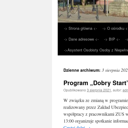
-> Strona główna <-
-> O ośrodku <
Przejdź
-> Dane adresowe <-
-> BIP <-
-
do
->Asystent Osobisty Osoby z Niepełn
treści
3 sierpnia 20
Dzienne archiwum:
Program „Dobry Start
Opublikowano
3 sierpnia 2021
,
autor:
ad
W związku ze zmianą w programie „
realizowany przez Zakład Ubezpie
współpracy z pracownikami ZUS w 
13:00 organizuje spotkanie infor
Czytaj dalej
→