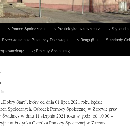
-
-> Pomoc Społeczna <-
-> Profilaktyka uzależnień <-
-> Stypendia 
> Przeciwdziałanie Przemocy Domowej <-
-> Reaguj!!! <-
Standardy Och
osprawnością<-
>>Projekty Socjalne<<
21
”
min
Dobry Start”, który od dnia 01 lipca 2021 roku będzie
czeń Społecznych, Ośrodek Pomocy Społecznej w Żarowie przy
Świdnicy w dniu 11 sierpnia 2021 roku w godz. od 10:00 –
macyjne w budynku Ośrodka Pomocy Społecznej w Żarowie, …