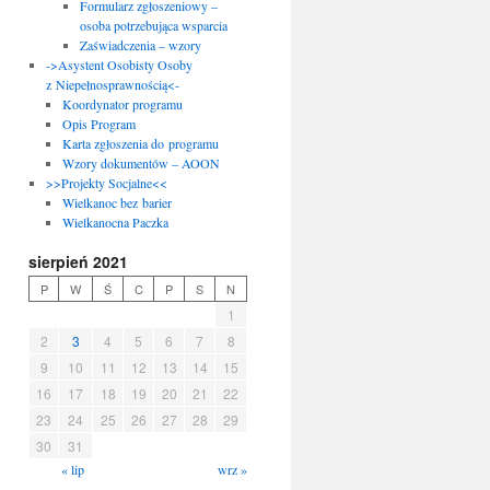
Formularz zgłoszeniowy –
osoba potrzebująca wsparcia
Zaświadczenia – wzory
->Asystent Osobisty Osoby
z Niepełnosprawnością<-
Koordynator programu
Opis Program
Karta zgłoszenia do programu
Wzory dokumentów – AOON
>>Projekty Socjalne<<
Wielkanoc bez barier
Wielkanocna Paczka
sierpień 2021
P
W
Ś
C
P
S
N
1
2
3
4
5
6
7
8
9
10
11
12
13
14
15
16
17
18
19
20
21
22
23
24
25
26
27
28
29
30
31
« lip
wrz »