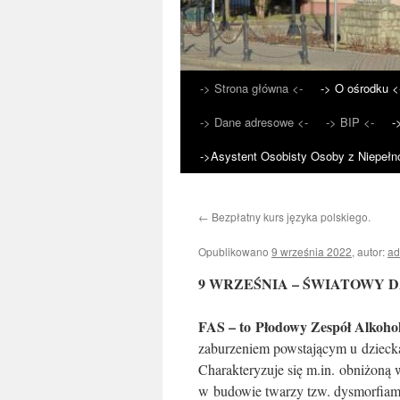
-> Strona główna <-
-> O ośrodku <
Przejdź
-> Dane adresowe <-
-> BIP <-
-
do
->Asystent Osobisty Osoby z Niepełn
treści
←
Bezpłatny kurs języka polskiego.
Opublikowano
9 września 2022
,
autor:
ad
9 WRZEŚNIA – ŚWIATOWY D
FAS – to Płodowy Zespół Alkoho
zaburzeniem powstającym u dziecka
Charakteryzuje się m.in. obniżoną
w budowie twarzy tzw. dysmorfiam