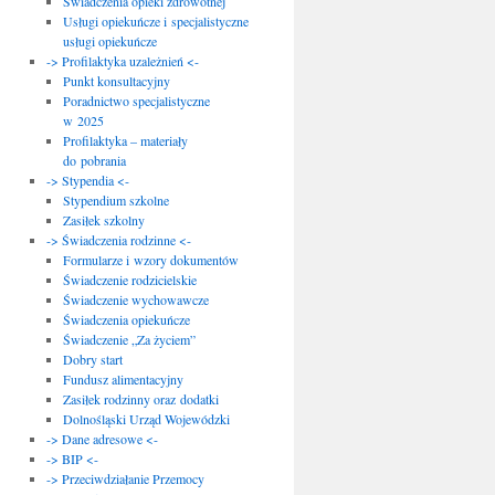
Świadczenia opieki zdrowotnej
Usługi opiekuńcze i specjalistyczne
usługi opiekuńcze
-> Profilaktyka uzależnień <-
Punkt konsultacyjny
Poradnictwo specjalistyczne
w 2025
Profilaktyka – materiały
do pobrania
-> Stypendia <-
Stypendium szkolne
Zasiłek szkolny
-> Świadczenia rodzinne <-
Formularze i wzory dokumentów
Świadczenie rodzicielskie
Świadczenie wychowawcze
Świadczenia opiekuńcze
Świadczenie „Za życiem”
Dobry start
Fundusz alimentacyjny
Zasiłek rodzinny oraz dodatki
Dolnośląski Urząd Wojewódzki
-> Dane adresowe <-
-> BIP <-
-> Przeciwdziałanie Przemocy