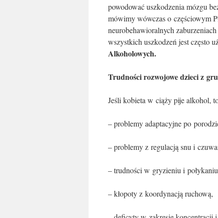
powodować uszkodzenia mózgu bez 
mówimy wówczas o częściowym P
neurobehawioralnych zaburzeniach
wszystkich uszkodzeń jest często 
Alkoholowych.
Trudności rozwojowe dzieci z g
Jeśli kobieta w ciąży pije alkohol, 
– problemy adaptacyjne po porodzi
– problemy z regulacją snu i czuwa
– trudności w gryzieniu i połykani
– kłopoty z koordynacją ruchową,
– deficyty w zakresie koncentracji i