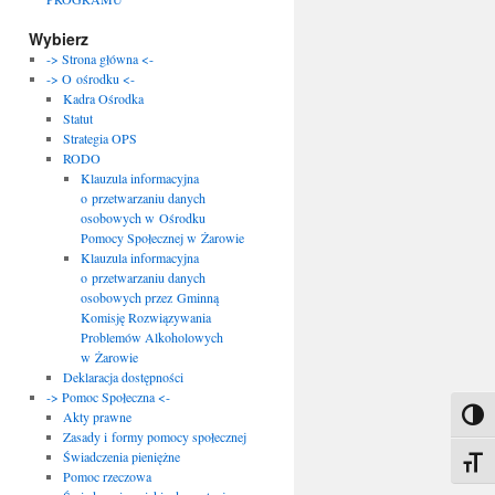
Wybierz
-> Strona główna <-
-> O ośrodku <-
Kadra Ośrodka
Statut
Strategia OPS
RODO
Klauzula informacyjna
o przetwarzaniu danych
osobowych w Ośrodku
Pomocy Społecznej w Żarowie
Klauzula informacyjna
o przetwarzaniu danych
osobowych przez Gminną
Komisję Rozwiązywania
Problemów Alkoholowych
w Żarowie
Deklaracja dostępności
-> Pomoc Społeczna <-
Akty prawne
Toggl
Zasady i formy pomocy społecznej
Świadczenia pieniężne
Toggle
Pomoc rzeczowa