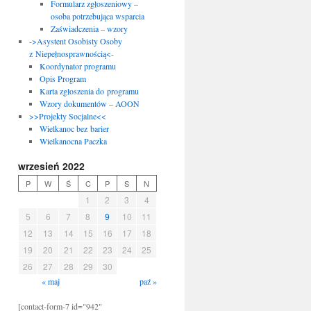
Formularz zgłoszeniowy –
osoba potrzebująca wsparcia
Zaświadczenia – wzory
->Asystent Osobisty Osoby
z Niepełnosprawnością<-
Koordynator programu
Opis Program
Karta zgłoszenia do programu
Wzory dokumentów – AOON
>>Projekty Socjalne<<
Wielkanoc bez barier
Wielkanocna Paczka
wrzesień 2022
P
W
Ś
C
P
S
N
1
2
3
4
5
6
7
8
9
10
11
12
13
14
15
16
17
18
19
20
21
22
23
24
25
26
27
28
29
30
« maj
paź »
[contact-form-7 id="942"