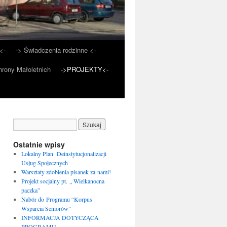
<-
-> Świadczenia rodzinne <-
rony Małoletnich
->PROJEKTY<-
Ostatnie wpisy
Lokalny Plan Deinstytucjonalizacji
Usług Społecznych
Warsztaty zdobienia pisanek za nami!
Projekt socjalny pt. „ Wielkanocna
paczka”
Nabór do Programu “Korpus
Wsparcia Seniorów”
INFORMACJA DOTYCZĄCA
PROGRAMU