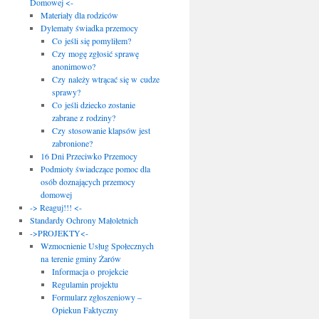
Domowej <-
Materiały dla rodziców
Dylematy świadka przemocy
Co jeśli się pomyliłem?
Czy mogę zgłosić sprawę
anonimowo?
Czy należy wtrącać się w cudze
sprawy?
Co jeśli dziecko zostanie
zabrane z rodziny?
Czy stosowanie klapsów jest
zabronione?
16 Dni Przeciwko Przemocy
Podmioty świadczące pomoc dla
osób doznających przemocy
domowej
-> Reaguj!!! <-
Standardy Ochrony Małoletnich
->PROJEKTY<-
Wzmocnienie Usług Społecznych
na terenie gminy Żarów
Informacja o projekcie
Regulamin projektu
Formularz zgłoszeniowy –
Opiekun Faktyczny