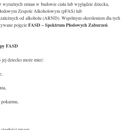
wyraźnych zmian w budowie ciała lub wyglądzie dziecka,
łodowym Zespole Alkoholowym (pFAS) lub
 zależnych od alkoholu (ARND). Wspólnym określeniem dla tych
FASD – Spektrum Płodowych Zaburzeń
używane pojęcie
rupy FASD
to jej dziecko może mieć:
e,
nia,
u pokarmu,
 ciągłości uwagi,