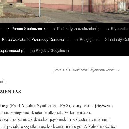
-
-> Pomoc Społeczna <-
-> Profilaktyka uzależnień <-
-> Stypendia 
> Przeciwdziałanie Przemocy Domowej <-
-> Reaguj!!! <-
Standardy Och
osprawnością<-
>>Projekty Socjalne<<
„Szkoła dla Rodziców i Wychowawców”
→
min
ZIEŃ FAS
lowy
(Fetal Alcohol Syndrome – FAS), który jest najcięższym
 narażonego na działanie alkoholu w łonie matki.
 wagą urodzeniową dziecka, jego niskim wzrostem, zmianami
i, a przede wszystkim uszkodzeniami mózgu. Alkohol może też