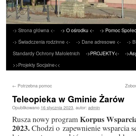
Przejdź
-> Strona główna <-
-> O ośrodku <-
-> Pomoc Społec
do
-> Świadczenia rodzinne <-
-> Dane adresowe <-
-> B
treści
Standardy Ochrony Małoletnich
->PROJEKTY<-
->As
>>Projekty Socjalne<<
←
Potrzebna pomoc
Zobo
Teleopieka w Gminie Żarów
Opublikowano
16 stycznia 2023
,
autor:
admin
Korpus Wsparcia
Rusza nowy program
2023.
Chodzi o zapewnienie wsparcia 