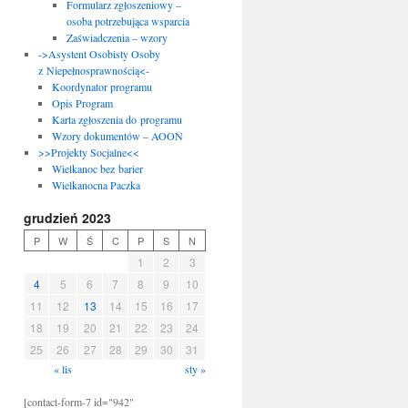
Formularz zgłoszeniowy –
osoba potrzebująca wsparcia
Zaświadczenia – wzory
->Asystent Osobisty Osoby
z Niepełnosprawnością<-
Koordynator programu
Opis Program
Karta zgłoszenia do programu
Wzory dokumentów – AOON
>>Projekty Socjalne<<
Wielkanoc bez barier
Wielkanocna Paczka
grudzień 2023
P
W
Ś
C
P
S
N
1
2
3
4
5
6
7
8
9
10
11
12
13
14
15
16
17
18
19
20
21
22
23
24
25
26
27
28
29
30
31
« lis
sty »
[contact-form-7 id="942"