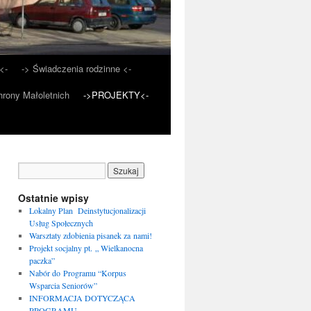
<-
-> Świadczenia rodzinne <-
rony Małoletnich
->PROJEKTY<-
Ostatnie wpisy
Lokalny Plan Deinstytucjonalizacji
Usług Społecznych
Warsztaty zdobienia pisanek za nami!
Projekt socjalny pt. „ Wielkanocna
paczka”
Nabór do Programu “Korpus
Wsparcia Seniorów”
INFORMACJA DOTYCZĄCA
PROGRAMU