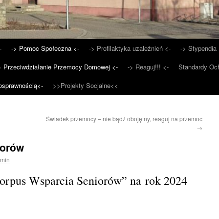
-
-> Pomoc Społeczna <-
-> Profilaktyka uzależnień <-
-> Stypendia 
> Przeciwdziałanie Przemocy Domowej <-
-> Reaguj!!! <-
Standardy Och
osprawnością<-
>>Projekty Socjalne<<
Świadek przemocy – nie bądź obojętny, reaguj na przemoc
→
iorów
min
orpus Wsparcia Seniorów” na rok 2024