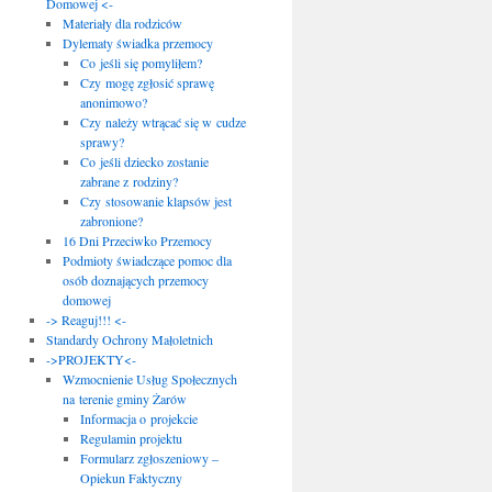
Domowej <-
Materiały dla rodziców
Dylematy świadka przemocy
Co jeśli się pomyliłem?
Czy mogę zgłosić sprawę
anonimowo?
Czy należy wtrącać się w cudze
sprawy?
Co jeśli dziecko zostanie
zabrane z rodziny?
Czy stosowanie klapsów jest
zabronione?
16 Dni Przeciwko Przemocy
Podmioty świadczące pomoc dla
osób doznających przemocy
domowej
-> Reaguj!!! <-
Standardy Ochrony Małoletnich
->PROJEKTY<-
Wzmocnienie Usług Społecznych
na terenie gminy Żarów
Informacja o projekcie
Regulamin projektu
Formularz zgłoszeniowy –
Opiekun Faktyczny