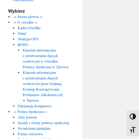
Wybierz
-> Strona główna <-
-> O ośrodku <-
Kadra Ośrodka
Statut
Strategia OPS
RODO
Klauzula informacyjna
o przetwarzaniu danych
osobowych w Ośrodku
Pomocy Społecznej w Żarowie
Klauzula informacyjna
o przetwarzaniu danych
osobowych przez Gminną
Komisję Rozwiązywania
Problemów Alkoholowych
w Żarowie
Deklaracja dostępności
-> Pomoc Społeczna <-
Akty prawne
Toggl
Zasady i formy pomocy społecznej
Świadczenia pieniężne
Toggle
Pomoc rzeczowa