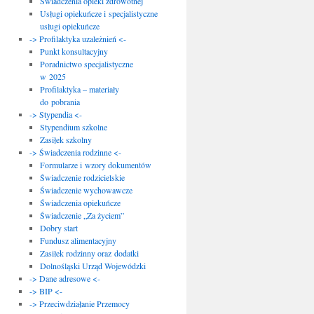
Świadczenia opieki zdrowotnej
Usługi opiekuńcze i specjalistyczne
usługi opiekuńcze
-> Profilaktyka uzależnień <-
Punkt konsultacyjny
Poradnictwo specjalistyczne
w 2025
Profilaktyka – materiały
do pobrania
-> Stypendia <-
Stypendium szkolne
Zasiłek szkolny
-> Świadczenia rodzinne <-
Formularze i wzory dokumentów
Świadczenie rodzicielskie
Świadczenie wychowawcze
Świadczenia opiekuńcze
Świadczenie „Za życiem”
Dobry start
Fundusz alimentacyjny
Zasiłek rodzinny oraz dodatki
Dolnośląski Urząd Wojewódzki
-> Dane adresowe <-
-> BIP <-
-> Przeciwdziałanie Przemocy