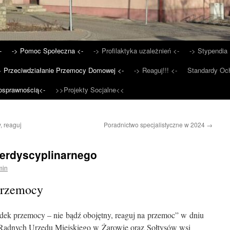
-
-> Pomoc Społeczna <-
-> Profilaktyka uzależnień <-
-> Stypendia 
> Przeciwdziałanie Przemocy Domowej <-
-> Reaguj!!! <-
Standardy Och
osprawnością<-
>>Projekty Socjalne<<
, reaguj
Poradnictwo specjalistyczne w 2024
→
terdyscyplinarnego
min
Przemocy
ek przemocy – nie bądź obojętny, reaguj na przemoc” w dniu
e Radnych Urzędu Miejskiego w Żarowie oraz Sołtysów wsi