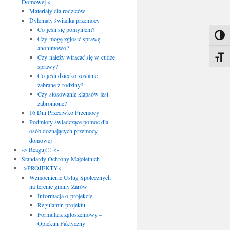
Domowej <-
Materiały dla rodziców
Dylematy świadka przemocy
Co jeśli się pomyliłem?
Toggl
Czy mogę zgłosić sprawę
anonimowo?
Czy należy wtrącać się w cudze
Toggle
sprawy?
Co jeśli dziecko zostanie
zabrane z rodziny?
Czy stosowanie klapsów jest
zabronione?
16 Dni Przeciwko Przemocy
Podmioty świadczące pomoc dla
osób doznających przemocy
domowej
-> Reaguj!!! <-
Standardy Ochrony Małoletnich
->PROJEKTY<-
Wzmocnienie Usług Społecznych
na terenie gminy Żarów
Informacja o projekcie
Regulamin projektu
Formularz zgłoszeniowy –
Opiekun Faktyczny