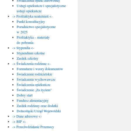
Świadczenia opieki zdrowotnej
Usługi opiekuńcze i specjalistyczne
usługi opiekuńcze
-> Profilaktyka uzależnień <-
Punkt konsultacyjny
Poradnictwo specjalistyczne
w 2025
Profilaktyka – materiały
do pobrania
-> Stypendia <-
Stypendium szkolne
Zasiłek szkolny
-> Świadczenia rodzinne <-
Formularze i wzory dokumentów
Świadczenie rodzicielskie
Świadczenie wychowawcze
Świadczenia opiekuńcze
Świadczenie „Za życiem”
Dobry start
Fundusz alimentacyjny
Zasiłek rodzinny oraz dodatki
Dolnośląski Urząd Wojewódzki
-> Dane adresowe <-
-> BIP <-
-> Przeciwdziałanie Przemocy