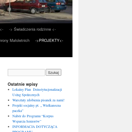
<-
-> Świadczenia rodzinne <-
rony Małoletnich
->PROJEKTY<-
Ostatnie wpisy
Lokalny Plan Deinstytucjonalizacji
Usług Społecznych
Warsztaty zdobienia pisanek za nami!
Projekt socjalny pt. „ Wielkanocna
paczka”
Nabór do Programu “Korpus
Wsparcia Seniorów”
INFORMACJA DOTYCZĄCA
PROGRAMU