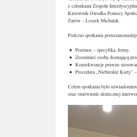
z członkami Zespołu Interdyscypli
Kierownik Ośrodka Pomocy Społecz
Żarów – Leszek Michalak.
Podczas spotkania poruszanonastepu
Przemoc – specyfika, formy.
Zrozumieć osobę doznającą pr
Konsekwencje prawne stosowan
Procedura „Niebieskie Karty” –
Celem spotkania było uświadomien
oraz omówienie skutecznej interwe