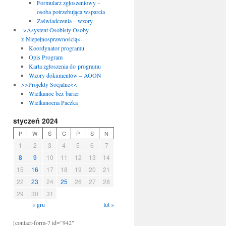
Formularz zgłoszeniowy –
osoba potrzebująca wsparcia
Zaświadczenia – wzory
->Asystent Osobisty Osoby
z Niepełnosprawnością<-
Koordynator programu
Opis Program
Karta zgłoszenia do programu
Wzory dokumentów – AOON
>>Projekty Socjalne<<
Wielkanoc bez barier
Wielkanocna Paczka
styczeń 2024
P
W
Ś
C
P
S
N
1
2
3
4
5
6
7
8
9
10
11
12
13
14
15
16
17
18
19
20
21
22
23
24
25
26
27
28
29
30
31
« gru
lut »
[contact-form-7 id="942"