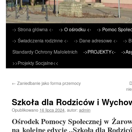
Przejdź
-> Strona główna <-
-> O ośrodku <-
-> Pomoc Społec
do
-> Świadczenia rodzinne <-
-> Dane adresowe <-
-> B
treści
Standardy Ochrony Małoletnich
->PROJEKTY<-
->As
>>Projekty Socjalne<<
←
Zaniedbanie jako forma przemocy
D
ni
Szkoła dla Rodziców i Wych
Opublikowano
16 lipca 2024
,
autor:
admin
Ośrodek Pomocy Społecznej w Żarowi
na kolejne edycję „Szkoła dla Rodz