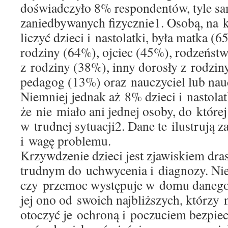
doświadczyło 8% respondentów, tyle s
zaniedbywanych fizycznie1. Osobą, na 
liczyć dzieci i nastolatki, była matka (
rodziny (64%), ojciec (45%), rodzeństw
z rodziny (38%), inny dorosły z rodzin
pedagog (13%) oraz nauczyciel lub nau
Niemniej jednak aż 8% dzieci i nastola
że nie miało ani jednej osoby, do które
w trudnej sytuacji2. Dane te ilustrują z
i wagę problemu.
Krzywdzenie dzieci jest zjawiskiem dra
trudnym do uchwycenia i diagnozy. Nie
czy przemoc występuje w domu danego 
jej ono od swoich najbliższych, którzy
otoczyć je ochroną i poczuciem bezpiec