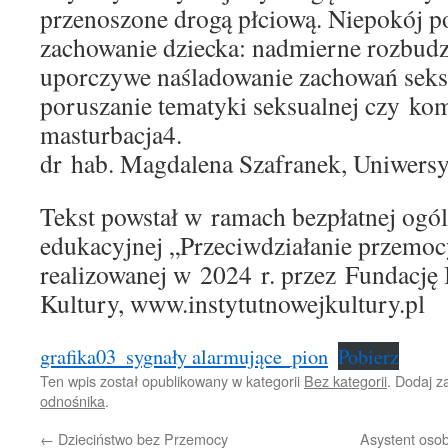
przenoszone drogą płciową. Niepokój p
zachowanie dziecka: nadmierne rozbudz
uporczywe naśladowanie zachowań seksu
poruszanie tematyki seksualnej czy k
masturbacja4.
dr hab. Magdalena Szafranek, Uniwersy
Tekst powstał w ramach bezpłatnej ogó
edukacyjnej „Przeciwdziałanie przemo
realizowanej w 2024 r. przez Fundację 
Kultury, www.instytutnowejkultury.pl
grafika03_sygnały alarmujące_pion
Pobierz
Ten wpis został opublikowany w kategorii
Bez kategorii
. Dodaj 
odnośnika
.
←
Dzieciństwo bez Przemocy
Asystent oso