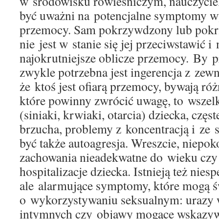
w środowisku rówieśniczym, nauczyciel
być uważni na potencjalne symptomy w
przemocy. Sam pokrzywdzony lub pok
nie jest w stanie się jej przeciwstawić 
najokrutniejsze oblicze przemocy. By p
zwykle potrzebna jest ingerencja z zewn
że ktoś jest ofiarą przemocy, bywają ró
które powinny zwrócić uwagę, to wszelk
(siniaki, krwiaki, otarcia) dziecka, częs
brzucha, problemy z koncentracją i ze
być także autoagresja. Wreszcie, niepoko
zachowania nieadekwatne do wieku czy 
hospitalizacje dziecka. Istnieją też niesp
ale alarmujące symptomy, które mogą 
o wykorzystywaniu seksualnym: urazy 
intymnych czy objawy mogące wskazyw