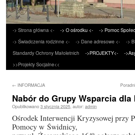
Przejdź
-> Strona główna <-
-> O ośrodku <-
-> Pomoc Społec
do
-> Świadczenia rodzinne <-
-> Dane adresowe <-
-> B
treści
Standardy Ochrony Małoletnich
->PROJEKTY<-
->As
>>Projekty Socjalne<<
←
INFORMACJA
Poradni
Nabór do Grupy Wsparcia dla 
Opublikowano
3 stycznia 2025
,
autor:
admin
Ośrodek Interwencji Kryzysowej przy
Pomocy w Świdnicy,