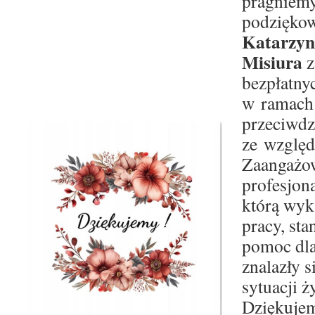
pragniemy
podzięko
Katarzyni
Misiura
z
bezpłatny
w ramach 
przeciwdz
ze względ
Zaangażo
profesjon
którą wyk
pracy, st
pomoc dla
znalazły s
sytuacji ż
Dziękuje