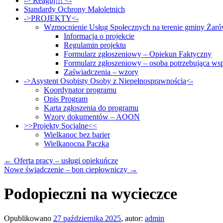
-> Reaguj!!! <-
Standardy Ochrony Małoletnich
->PROJEKTY<-
Wzmocnienie Usług Społecznych na terenie gminy Żar
Informacja o projekcie
Regulamin projektu
Formularz zgłoszeniowy – Opiekun Faktyczny
Formularz zgłoszeniowy – osoba potrzebująca wsp
Zaświadczenia – wzory
->Asystent Osobisty Osoby z Niepełnosprawnością<-
Koordynator programu
Opis Program
Karta zgłoszenia do programu
Wzory dokumentów – AOON
>>Projekty Socjalne<<
Wielkanoc bez barier
Wielkanocna Paczka
←
Oferta pracy – usługi opiekuńcze
Nowe świadczenie – bon ciepłowniczy
→
Podopieczni na wycieczce
Opublikowano
27 października 2025
,
autor:
admin