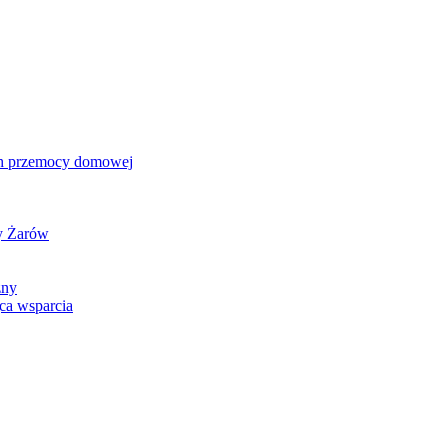
ch przemocy domowej
y Żarów
zny
ca wsparcia