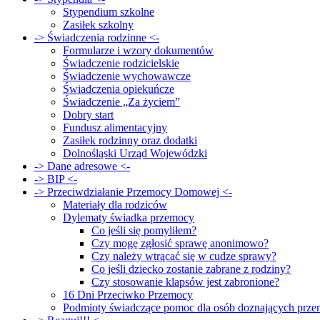
Stypendium szkolne
Zasiłek szkolny
-> Świadczenia rodzinne <-
Formularze i wzory dokumentów
Świadczenie rodzicielskie
Świadczenie wychowawcze
Świadczenia opiekuńcze
Świadczenie „Za życiem”
Dobry start
Fundusz alimentacyjny
Zasiłek rodzinny oraz dodatki
Dolnośląski Urząd Wojewódzki
-> Dane adresowe <-
-> BIP <-
-> Przeciwdziałanie Przemocy Domowej <-
Materiały dla rodziców
Dylematy świadka przemocy
Co jeśli się pomyliłem?
Czy mogę zgłosić sprawę anonimowo?
Czy należy wtrącać się w cudze sprawy?
Co jeśli dziecko zostanie zabrane z rodziny?
Czy stosowanie klapsów jest zabronione?
16 Dni Przeciwko Przemocy
Podmioty świadczące pomoc dla osób doznających prz