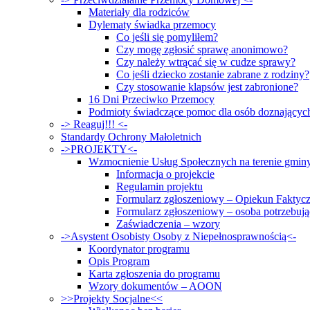
Materiały dla rodziców
Dylematy świadka przemocy
Co jeśli się pomyliłem?
Czy mogę zgłosić sprawę anonimowo?
Czy należy wtrącać się w cudze sprawy?
Co jeśli dziecko zostanie zabrane z rodziny?
Czy stosowanie klapsów jest zabronione?
16 Dni Przeciwko Przemocy
Podmioty świadczące pomoc dla osób doznający
-> Reaguj!!! <-
Standardy Ochrony Małoletnich
->PROJEKTY<-
Wzmocnienie Usług Społecznych na terenie gmin
Informacja o projekcie
Regulamin projektu
Formularz zgłoszeniowy – Opiekun Faktyc
Formularz zgłoszeniowy – osoba potrzebują
Zaświadczenia – wzory
->Asystent Osobisty Osoby z Niepełnosprawnością<-
Koordynator programu
Opis Program
Karta zgłoszenia do programu
Wzory dokumentów – AOON
>>Projekty Socjalne<<