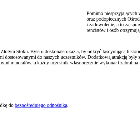
Pomimo niesprzyjających
oraz podopiecznych Ośrod
i zadowolenie, a to za sp
rencistów i osób otrzymuj
Złotym Stoku. Była o doskonała okazja, by odkryć fascynującą histor
cjami dostosowanymi do naszych uczestników. Dodatkową atrakcją były 
nymi minerałów, a każdy uczestnik własnoręcznie wykonał i zabrał na 
adkę do
bezpośredniego odnośnika
.