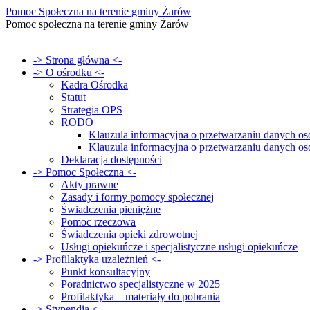
Pomoc Społeczna na terenie gminy Żarów
Pomoc społeczna na terenie gminy Żarów
Przejdź
-> Strona główna <-
do
-> O ośrodku <-
treści
Kadra Ośrodka
Statut
Strategia OPS
RODO
Klauzula informacyjna o przetwarzaniu danych 
Klauzula informacyjna o przetwarzaniu danych
Deklaracja dostępności
-> Pomoc Społeczna <-
Akty prawne
Zasady i formy pomocy społecznej
Świadczenia pieniężne
Pomoc rzeczowa
Świadczenia opieki zdrowotnej
Usługi opiekuńcze i specjalistyczne usługi opiekuńcze
-> Profilaktyka uzależnień <-
Punkt konsultacyjny
Poradnictwo specjalistyczne w 2025
Profilaktyka – materiały do pobrania
-> Stypendia <-