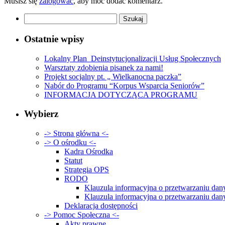
Musisz się
zalogować
, aby móc dodać komentarz.
Szukaj:
Ostatnie wpisy
Lokalny Plan Deinstytucjonalizacji Usług Społecznych
Warsztaty zdobienia pisanek za nami!
Projekt socjalny pt. „ Wielkanocna paczka”
Nabór do Programu “Korpus Wsparcia Seniorów”
INFORMACJA DOTYCZĄCA PROGRAMU
Wybierz
-> Strona główna <-
-> O ośrodku <-
Kadra Ośrodka
Statut
Strategia OPS
RODO
Klauzula informacyjna o przetwarzaniu d
Klauzula informacyjna o przetwarzaniu 
Deklaracja dostępności
-> Pomoc Społeczna <-
Akty prawne