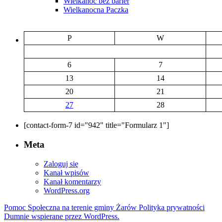
Wielkanoc bez barier
Wielkanocna Paczka
P
W
6
7
13
14
20
21
27
28
[contact-form-7 id="942" title="Formularz 1"]
Meta
Zaloguj się
Kanał wpisów
Kanał komentarzy
WordPress.org
Pomoc Społeczna na terenie gminy Żarów
Polityka prywatności
Dumnie wspierane przez WordPress.