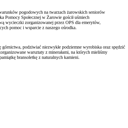
 warunków pogodowych na twarzach żarowskich seniorów
ka Pomocy Społecznej w Żarowie gościł uśmiech
rawą wycieczki zorganizowanej przez OPS dla emerytów,
ących pomoc i wsparcie z naszego ośrodka.
ię górnictwa, podziwiać niezwykłe podziemne wyrobiska oraz spędzić
zorganizowane warsztaty z minerałami, na których mieliśmy
pamiątkę bransoletkę z naturalnych kamieni.