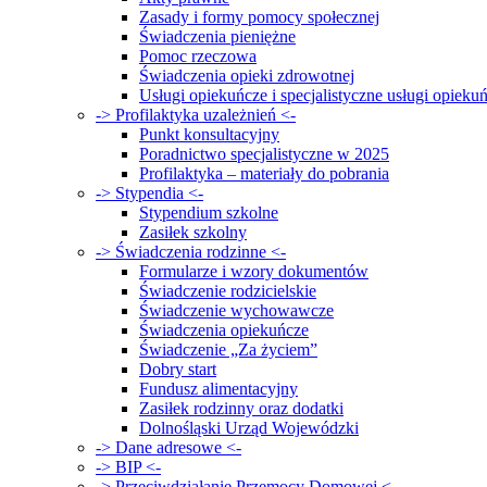
Zasady i formy pomocy społecznej
Świadczenia pieniężne
Pomoc rzeczowa
Świadczenia opieki zdrowotnej
Usługi opiekuńcze i specjalistyczne usługi opieku
-> Profilaktyka uzależnień <-
Punkt konsultacyjny
Poradnictwo specjalistyczne w 2025
Profilaktyka – materiały do pobrania
-> Stypendia <-
Stypendium szkolne
Zasiłek szkolny
-> Świadczenia rodzinne <-
Formularze i wzory dokumentów
Świadczenie rodzicielskie
Świadczenie wychowawcze
Świadczenia opiekuńcze
Świadczenie „Za życiem”
Dobry start
Fundusz alimentacyjny
Zasiłek rodzinny oraz dodatki
Dolnośląski Urząd Wojewódzki
-> Dane adresowe <-
-> BIP <-
-> Przeciwdziałanie Przemocy Domowej <-