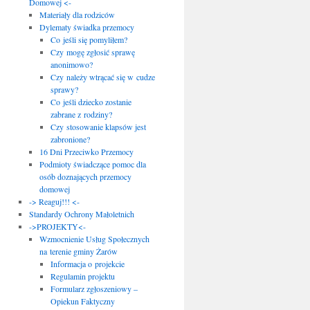
Domowej <-
Materiały dla rodziców
Dylematy świadka przemocy
Co jeśli się pomyliłem?
Czy mogę zgłosić sprawę
anonimowo?
Czy należy wtrącać się w cudze
sprawy?
Co jeśli dziecko zostanie
zabrane z rodziny?
Czy stosowanie klapsów jest
zabronione?
16 Dni Przeciwko Przemocy
Podmioty świadczące pomoc dla
osób doznających przemocy
domowej
-> Reaguj!!! <-
Standardy Ochrony Małoletnich
->PROJEKTY<-
Wzmocnienie Usług Społecznych
na terenie gminy Żarów
Informacja o projekcie
Regulamin projektu
Formularz zgłoszeniowy –
Opiekun Faktyczny