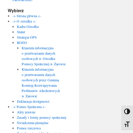
Wybierz
-> Strona główna <-
-> O ośrodku <-
Kadra Ośrodka
Statut
Strategia OPS
RODO
Klauzula informacyjna
o przetwarzaniu danych
osobowych w Ośrodku
Pomocy Społecznej w Żarowie
Klauzula informacyjna
o przetwarzaniu danych
osobowych przez Gminną
Komisję Rozwiązywania
Problemów Alkoholowych
w Żarowie
Deklaracja dostępności
-> Pomoc Społeczna <-
Akty prawne
Toggl
Zasady i formy pomocy społecznej
Świadczenia pieniężne
Toggle
Pomoc rzeczowa