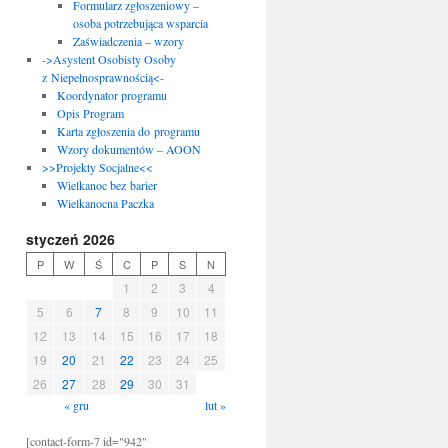
Formularz zgłoszeniowy –
osoba potrzebująca wsparcia
Zaświadczenia – wzory
->Asystent Osobisty Osoby
z Niepełnosprawnością<-
Koordynator programu
Opis Program
Karta zgłoszenia do programu
Wzory dokumentów – AOON
>>Projekty Socjalne<<
Wielkanoc bez barier
Wielkanocna Paczka
styczeń 2026
P
W
Ś
C
P
S
N
1
2
3
4
5
6
7
8
9
10
11
12
13
14
15
16
17
18
19
20
21
22
23
24
25
26
27
28
29
30
31
« gru
lut »
[contact-form-7 id="942"