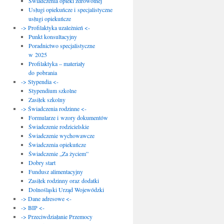
Świadczenia opieki zdrowotnej
Usługi opiekuńcze i specjalistyczne
usługi opiekuńcze
-> Profilaktyka uzależnień <-
Punkt konsultacyjny
Poradnictwo specjalistyczne
w 2025
Profilaktyka – materiały
do pobrania
-> Stypendia <-
Stypendium szkolne
Zasiłek szkolny
-> Świadczenia rodzinne <-
Formularze i wzory dokumentów
Świadczenie rodzicielskie
Świadczenie wychowawcze
Świadczenia opiekuńcze
Świadczenie „Za życiem”
Dobry start
Fundusz alimentacyjny
Zasiłek rodzinny oraz dodatki
Dolnośląski Urząd Wojewódzki
-> Dane adresowe <-
-> BIP <-
-> Przeciwdziałanie Przemocy