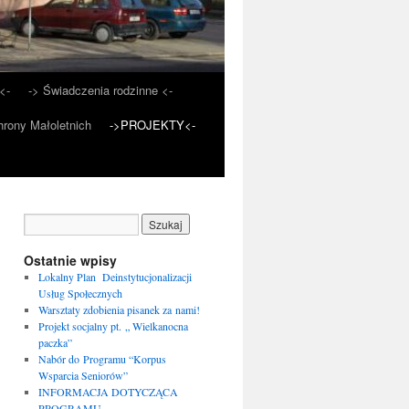
<-
-> Świadczenia rodzinne <-
rony Małoletnich
->PROJEKTY<-
Ostatnie wpisy
Lokalny Plan Deinstytucjonalizacji
Usług Społecznych
Warsztaty zdobienia pisanek za nami!
Projekt socjalny pt. „ Wielkanocna
paczka”
Nabór do Programu “Korpus
Wsparcia Seniorów”
INFORMACJA DOTYCZĄCA
PROGRAMU