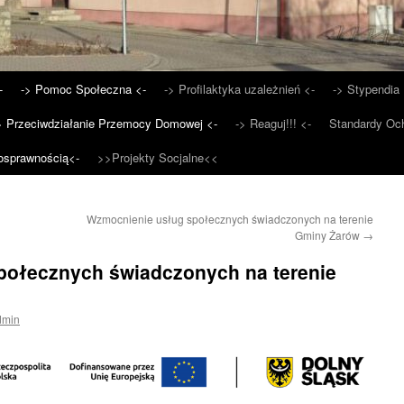
-
-> Pomoc Społeczna <-
-> Profilaktyka uzależnień <-
-> Stypendia 
> Przeciwdziałanie Przemocy Domowej <-
-> Reaguj!!! <-
Standardy Och
osprawnością<-
>>Projekty Socjalne<<
Wzmocnienie usług społecznych świadczonych na terenie
Gminy Żarów
→
połecznych świadczonych na terenie
dmin