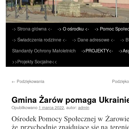
Przejdź
-> Strona główna <-
-> O ośrodku <-
-> Pomoc Społec
do
-> Świadczenia rodzinne <-
-> Dane adresowe <-
-> B
treści
Standardy Ochrony Małoletnich
->PROJEKTY<-
->As
>>Projekty Socjalne<<
←
Podziękowania
Podzięko
Gmina Żarów pomaga Ukraini
Opublikowano
1 marca 2022
,
autor:
admin
Ośrodek Pomocy Społecznej w Żarowie
że przychodnie znajdujące się na teren