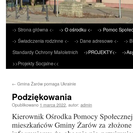
Przejdź
-> Strona główna <-
-> O ośrodku <-
-> Pomoc Społec
do
-> Świadczenia rodzinne <-
-> Dane adresowe <-
-> B
treści
Standardy Ochrony Małoletnich
->PROJEKTY<-
->As
>>Projekty Socjalne<<
←
Gmina Żarów pomaga Ukrainie
Podziękowania
Opublikowano
1 marca 2022
,
autor:
admin
Kierownik Ośrodka Pomocy Społecznej
mieszkańców Gminy Żarów za złożone d