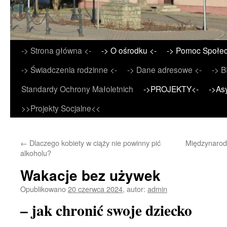
Przejdź
-> Strona główna <-
-> O ośrodku <-
-> Pomoc Społec
do
-> Świadczenia rodzinne <-
-> Dane adresowe <-
-> B
treści
Standardy Ochrony Małoletnich
->PROJEKTY<-
->As
>>Projekty Socjalne<<
←
Dlaczego kobiety w ciąży nie powinny pić
Międzynarod
alkoholu?
Wakacje bez używek
Opublikowano
20 czerwca 2024
,
autor:
admin
– jak chronić swoje dziecko