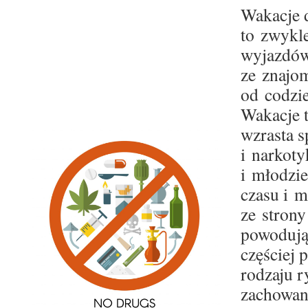
Wakacje 
to zwykl
wyjazdów
ze znajo
od codzi
Wakacje t
wzrasta s
i narkoty
i młodzi
czasu i m
ze strony
powodują,
częściej 
rodzaju 
zachowani