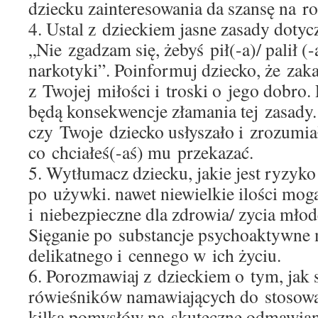
dziecku zainteresowania da szansę na r
4. Ustal z dzieckiem jasne zasady doty
„Nie zgadzam się, żebyś pił(-a)/ palił (-
narkotyki”. Poinformuj dziecko, że zak
z Twojej miłości i troski o jego dobro. 
będą konsekwencje złamania tej zasady
czy Twoje dziecko usłyszało i zrozumia
co chciałeś(-aś) mu przekazać.
5. Wytłumacz dziecku, jakie jest ryzyk
po używki. nawet niewielkie ilości mog
i niebezpieczne dla zdrowia/ zycia mło
Sięganie po substancje psychoaktywne 
delikatnego i cennego w ich życiu.
6. Porozmawiaj z dzieckiem o tym, jak s
rówieśników namawiających do stosow
kilka pomysłów na skuteczne odmawian