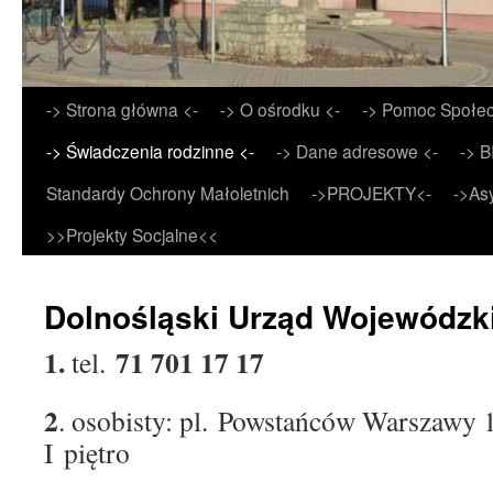
Przejdź
-> Strona główna <-
-> O ośrodku <-
-> Pomoc Społec
do
-> Świadczenia rodzinne <-
-> Dane adresowe <-
-> B
treści
Standardy Ochrony Małoletnich
->PROJEKTY<-
->As
>>Projekty Socjalne<<
Dolnośląski Urząd Wojewódzk
1.
71 701 17 17
tel.
2
. osobisty: pl. Powstańców Warszawy 
I piętro