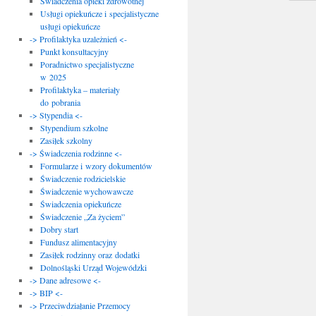
Świadczenia opieki zdrowotnej
Usługi opiekuńcze i specjalistyczne
usługi opiekuńcze
-> Profilaktyka uzależnień <-
Punkt konsultacyjny
Poradnictwo specjalistyczne
w 2025
Profilaktyka – materiały
do pobrania
-> Stypendia <-
Stypendium szkolne
Zasiłek szkolny
-> Świadczenia rodzinne <-
Formularze i wzory dokumentów
Świadczenie rodzicielskie
Świadczenie wychowawcze
Świadczenia opiekuńcze
Świadczenie „Za życiem”
Dobry start
Fundusz alimentacyjny
Zasiłek rodzinny oraz dodatki
Dolnośląski Urząd Wojewódzki
-> Dane adresowe <-
-> BIP <-
-> Przeciwdziałanie Przemocy