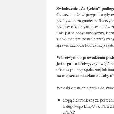
Świadczenie ,,Za życiem’’ podleg
Oznacza to, że w przypadku gdy o
przebywa poza granicami Rzeczypos
przepisy o koordynacji systemów z
i nie jest to pobyt turystyczny, le
z dokumentami zostanie przekazan
sprawie zachodzi koordynacja syst
Właściwym do prowadzenia postę
jest organ właściwy,
czyli wójt/ b
ośrodka pomocy społecznej lub inne
na miejsce zamieszkania osoby ubi
Wnioski o ustalenie prawa do świ
drogą elektroniczną za pośredn
Usługowego Emp@tia, PUE ZUS 
ePUAP