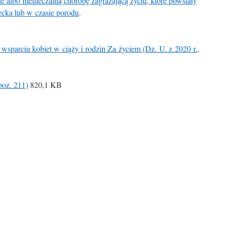
e albo nieuleczalną chorobę zagrażającą życiu, które powstały
ecka lub w czasie porodu
.
 wsparciu kobiet w ciąży i rodzin Za życiem (Dz. U. z 2020 r.,
poz. 211)
820,1 KB