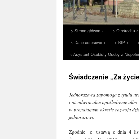
-> Strona główna <-
-> O ośrodku <
Przejdź
-> Dane adresowe <-
-> BIP <-
-
do
->Asystent Osobisty Osoby z Niepełn
treści
Świadczenie „Za życi
Jednorazowa zapomoga z tytułu uro
i nieodwracalne upośledzenie albo 
w prenatalnym okresie rozwoju dzi
jednorazowo
Zgodnie z ustawą z dnia 4 listo