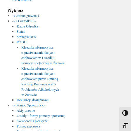
Wybierz
-> Strona główna <-
-> O ośrodku <-
Kadra Ośrodka
Statut
Strategia OPS
RODO
Klauzula informacyjna
o przetwarzaniu danych
osobowych w Ośrodku
Pomocy Społecznej w Żarowie
Klauzula informacyjna
o przetwarzaniu danych
osobowych przez Gminną
Komisję Rozwiązywania
Problemów Alkoholowych
w Żarowie
Deklaracja dostępności
-> Pomoc Społeczna <-
Akty prawne
Toggl
Zasady i formy pomocy społecznej
Świadczenia pieniężne
Toggle
Pomoc rzeczowa