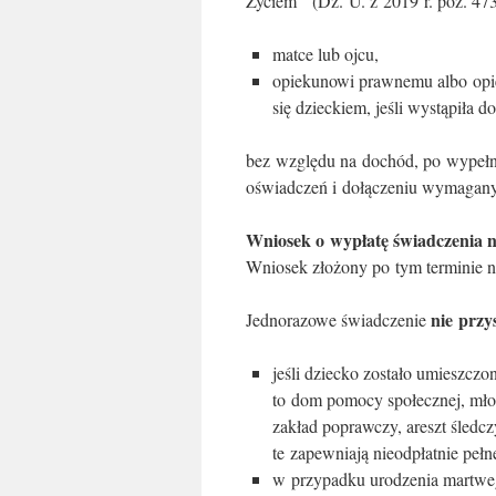
Życiem’’ (Dz. U. z 2019 r. poz. 47
matce lub ojcu,
opiekunowi prawnemu albo opiek
się dzieckiem, jeśli wystąpiła 
bez względu na dochód, po wypełn
oświadczeń i dołączeniu wymaga
Wniosek o wypłatę świadczenia n
Wniosek złożony po tym terminie n
nie przy
Jednorazowe świadczenie
jeśli dziecko zostało umieszcz
to dom pomocy społecznej, mło
zakład poprawczy, areszt śledczy
te zapewniają nieodpłatnie pełn
w przypadku urodzenia martwe