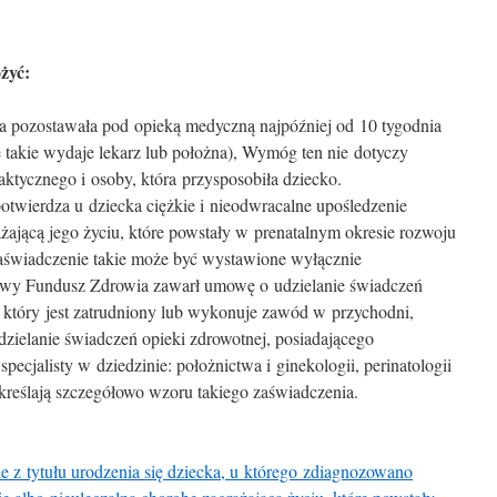
żyć:
ka pozostawała pod opieką medyczną najpóźniej od 10 tygodnia
 takie wydaje lekarz lub położna), Wymóg ten nie dotyczy
ktycznego i osoby, która przysposobiła dziecko.
potwierdza u dziecka ciężkie i nieodwracalne upośledzenie
ażającą jego życiu, które powstały w prenatalnym okresie rozwoju
Zaświadczenie takie może być wystawione wyłącznie
owy Fundusz Zdrowia zawarł umowę o udzielanie świadczeń
a, który jest zatrudniony lub wykonuje zawód w przychodni,
zielanie świadczeń opieki zdrowotnej, posiadającego
ł specjalisty w dziedzinie: położnictwa i ginekologii, perinatologii
określają szczegółowo wzoru takiego zaświadczenia.
 z tytułu urodzenia się dziecka, u którego zdiagnozowano