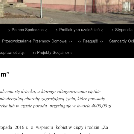
-
-> Pomoc Społeczna <-
-> Profilaktyka uzależnień <-
-> Stypendia 
> Przeciwdziałanie Przemocy Domowej <-
-> Reaguj!!! <-
Standardy Och
osprawnością<-
>>Projekty Socjalne<<
em”
dzenia się dziecka, u którego zdiagnozowano ciężkie
nieuleczalną chorobę zagrażającą życiu, które powstały
ecka lub w czasie porodu przysługuje w kwocie 4000,00 zł
pada 2016 r. o wsparciu kobiet w ciąży i rodzin ,,Za