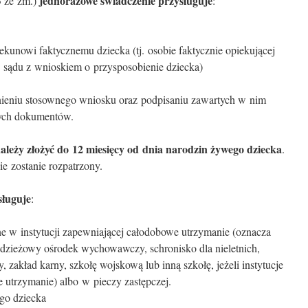
jednorazowe świadczenie przysługuje
3 ze zm.)
:
unowi faktycznemu dziecka (tj. osobie faktycznie opiekującej
do sądu z wnioskiem o przysposobienie dziecka)
ieniu stosownego wniosku oraz podpisaniu zawartych w nim
nych dokumentów.
ależy złożyć do 12 miesięcy od dnia narodzin żywego dziecka
.
ie zostanie rozpatrzony.
sługuje
:
one w instytucji zapewniającej całodobowe utrzymanie (oznacza
dzieżowy ośrodek wychowawczy, schronisko dla nieletnich,
, zakład karny, szkołę wojskową lub inną szkołę, jeżeli instytucje
e utrzymanie) albo w pieczy zastępczej.
go dziecka