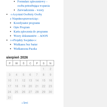
Formularz zgłoszeniowy –
osoba potrzebująca wsparcia
Zaświadczenia – wzory
->Asystent Osobisty Osoby
z Niepełnosprawnością<-
Koordynator programu
Opis Program
Karta zgłoszenia do programu
Wzory dokumentów – AOON
>>Projekty Socjalne<<
Wielkanoc bez barier
Wielkanocna Paczka
sierpień 2026
P
W
Ś
C
P
S
N
1
2
3
4
5
6
7
8
9
10
11
12
13
14
15
16
17
18
19
20
21
22
23
24
25
26
27
28
29
30
31
« kwi