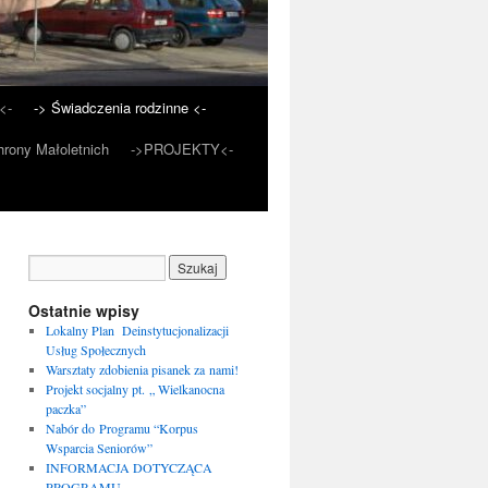
<-
-> Świadczenia rodzinne <-
rony Małoletnich
->PROJEKTY<-
Ostatnie wpisy
Lokalny Plan Deinstytucjonalizacji
Usług Społecznych
Warsztaty zdobienia pisanek za nami!
Projekt socjalny pt. „ Wielkanocna
paczka”
Nabór do Programu “Korpus
Wsparcia Seniorów”
INFORMACJA DOTYCZĄCA
PROGRAMU