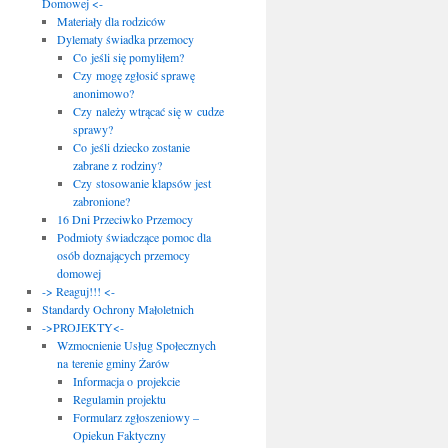
Domowej <-
Materiały dla rodziców
Dylematy świadka przemocy
Co jeśli się pomyliłem?
Czy mogę zgłosić sprawę
anonimowo?
Czy należy wtrącać się w cudze
sprawy?
Co jeśli dziecko zostanie
zabrane z rodziny?
Czy stosowanie klapsów jest
zabronione?
16 Dni Przeciwko Przemocy
Podmioty świadczące pomoc dla
osób doznających przemocy
domowej
-> Reaguj!!! <-
Standardy Ochrony Małoletnich
->PROJEKTY<-
Wzmocnienie Usług Społecznych
na terenie gminy Żarów
Informacja o projekcie
Regulamin projektu
Formularz zgłoszeniowy –
Opiekun Faktyczny