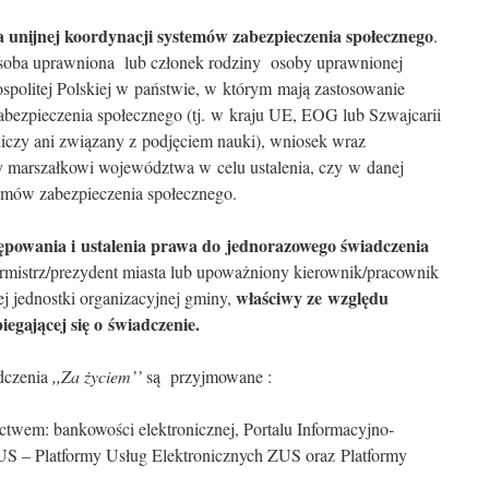
a unijnej koordynacji systemów zabezpieczenia społecznego
.
soba uprawniona lub członek rodziny osoby uprawnionej
politej Polskiej w państwie, w którym mają zastosowanie
abezpieczenia społecznego (tj. w kraju UE, EOG lub Szwajcarii
czniczy ani związany z podjęciem nauki), wniosek wraz
y marszałkowi województwa w celu ustalenia, czy w danej
emów zabezpieczenia społecznego.
powania i ustalenia prawa do jednorazowego świadczenia
urmistrz/prezydent miasta lub upoważniony kierownik/pracownik
właściwy ze względu
j jednostki organizacyjnej gminy,
egającej się o świadczenie.
adczenia
,,Za życiem’’
są przyjmowane :
ictwem: bankowości elektronicznej, Portalu Informacyjno-
– Platformy Usług Elektronicznych ZUS oraz Platformy