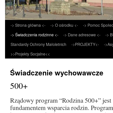
Przejdź
-> Strona główna <-
-> O ośrodku <-
-> Pomoc Społec
do
-> Świadczenia rodzinne <-
-> Dane adresowe <-
-> B
treści
Standardy Ochrony Małoletnich
->PROJEKTY<-
->As
>>Projekty Socjalne<<
Świadczenie wychowawcze
500+
Rządowy program “Rodzina 500+” jest
fundamentem wsparcia rodzin. Program