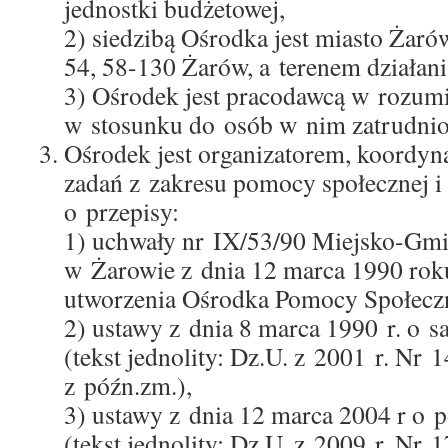
jednostki budżetowej,
2) siedzibą Ośrodka jest miasto Żaró
54, 58-130 Żarów, a terenem działan
3) Ośrodek jest pracodawcą w rozum
w stosunku do osób w nim zatrudnio
Ośrodek jest organizatorem, koordy
zadań z zakresu pomocy społecznej i
o przepisy:
1) uchwały nr IX/53/90 Miejsko-Gm
w Żarowie z dnia 12 marca 1990 rok
utworzenia Ośrodka Pomocy Społecz
2) ustawy z dnia 8 marca 1990 r. o
(tekst jednolity: Dz.U. z 2001 r. Nr 
z późn.zm.),
3) ustawy z dnia 12 marca 2004 r o 
(tekst jednolity: Dz.U. z 2009 r. Nr 