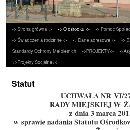
Przejdź
-> Strona główna <-
-> O ośrodku <-
-> Pomoc Społec
do
-> Świadczenia rodzinne <-
-> Dane adresowe <-
-> B
treści
Standardy Ochrony Małoletnich
->PROJEKTY<-
->As
>>Projekty Socjalne<<
Statut
UCHWAŁA NR VI/27
RADY MIEJSKIEJ W 
z dnia 3 marca 201
w sprawie nadania Statutu Ośrodko