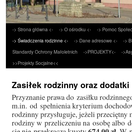
Przejdź
-> Strona główna <-
-> O ośrodku <-
-> Pomoc Społec
do
-> Świadczenia rodzinne <-
-> Dane adresowe <-
-> B
treści
Standardy Ochrony Małoletnich
->PROJEKTY<-
->As
>>Projekty Socjalne<<
Zasiłek rodzinny oraz dodatki
Przyznanie prawa do zasiłku rodzinnego
m.in. od spełnienia kryterium dochodo
rodzinny przysługuje, jeżeli przeciętny
rodziny w przeliczeniu na osobę albo 
674,00 zł
się nie przekracza kwoty
. W 