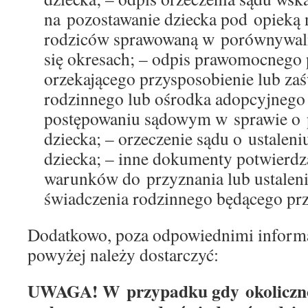
na pozostawanie dziecka pod opieką
rodziców sprawowaną w porównywaln
się okresach; – odpis prawomocnego 
orzekającego przysposobienie lub za
rodzinnego lub ośrodka adopcyjneg
postępowaniu sądowym w sprawie o 
dziecka; – orzeczenie sądu o ustalen
dziecka; – inne dokumenty potwierdza
warunków do przyznania lub ustalen
świadczenia rodzinnego będącego pr
Dodatkowo, poza odpowiednimi inform
powyżej należy dostarczyć:
UWAGA! W przypadku gdy okoliczno