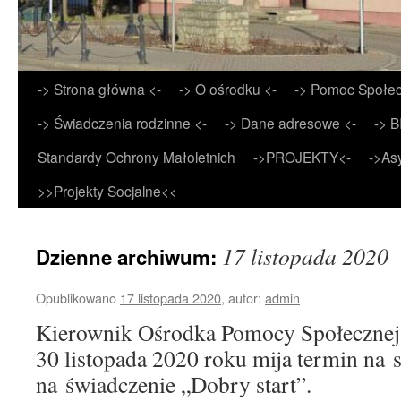
Przejdź
-> Strona główna <-
-> O ośrodku <-
-> Pomoc Społec
do
-> Świadczenia rodzinne <-
-> Dane adresowe <-
-> B
treści
Standardy Ochrony Małoletnich
->PROJEKTY<-
->As
>>Projekty Socjalne<<
17 listopada 2020
Dzienne archiwum:
Opublikowano
17 listopada 2020
,
autor:
admin
Kierownik Ośrodka Pomocy Społecznej 
30 listopada 2020 roku mija termin na
na świadczenie „Dobry start”.