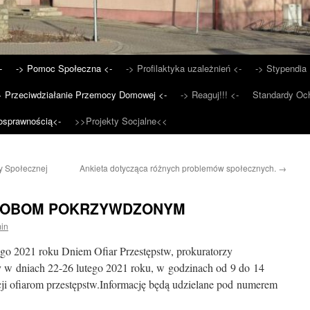
-
-> Pomoc Społeczna <-
-> Profilaktyka uzależnień <-
-> Stypendia 
> Przeciwdziałanie Przemocy Domowej <-
-> Reaguj!!! <-
Standardy Och
osprawnością<-
>>Projekty Socjalne<<
 Społecznej
Ankieta dotycząca różnych problemów społecznych.
→
SOBOM POKRZYWDZONYM
in
o 2021 roku Dniem Ofiar Przestępstw, prokuratorzy
 w dniach 22-26 lutego 2021 roku, w godzinach od 9 do 14
acji ofiarom przestępstw.Informację będą udzielane pod numerem