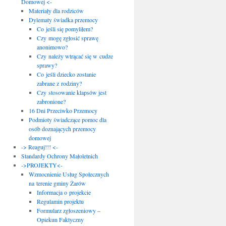
Domowej <-
Materiały dla rodziców
Dylematy świadka przemocy
Co jeśli się pomyliłem?
Czy mogę zgłosić sprawę
anonimowo?
Czy należy wtrącać się w cudze
sprawy?
Co jeśli dziecko zostanie
zabrane z rodziny?
Czy stosowanie klapsów jest
zabronione?
16 Dni Przeciwko Przemocy
Podmioty świadczące pomoc dla
osób doznających przemocy
domowej
-> Reaguj!!! <-
Standardy Ochrony Małoletnich
->PROJEKTY<-
Wzmocnienie Usług Społecznych
na terenie gminy Żarów
Informacja o projekcie
Regulamin projektu
Formularz zgłoszeniowy –
Opiekun Faktyczny