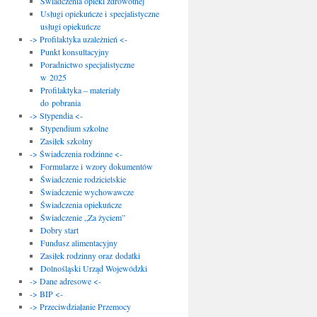
Świadczenia opieki zdrowotnej
Usługi opiekuńcze i specjalistyczne
usługi opiekuńcze
-> Profilaktyka uzależnień <-
Punkt konsultacyjny
Poradnictwo specjalistyczne
w 2025
Profilaktyka – materiały
do pobrania
-> Stypendia <-
Stypendium szkolne
Zasiłek szkolny
-> Świadczenia rodzinne <-
Formularze i wzory dokumentów
Świadczenie rodzicielskie
Świadczenie wychowawcze
Świadczenia opiekuńcze
Świadczenie „Za życiem”
Dobry start
Fundusz alimentacyjny
Zasiłek rodzinny oraz dodatki
Dolnośląski Urząd Wojewódzki
-> Dane adresowe <-
-> BIP <-
-> Przeciwdziałanie Przemocy