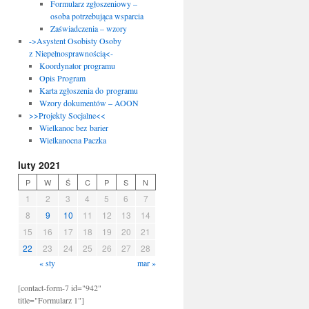
Formularz zgłoszeniowy –
osoba potrzebująca wsparcia
Zaświadczenia – wzory
->Asystent Osobisty Osoby
z Niepełnosprawnością<-
Koordynator programu
Opis Program
Karta zgłoszenia do programu
Wzory dokumentów – AOON
>>Projekty Socjalne<<
Wielkanoc bez barier
Wielkanocna Paczka
luty 2021
P
W
Ś
C
P
S
N
1
2
3
4
5
6
7
8
9
10
11
12
13
14
15
16
17
18
19
20
21
22
23
24
25
26
27
28
« sty
mar »
[contact-form-7 id="942"
title="Formularz 1"]