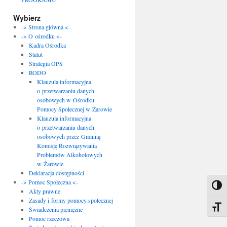
Wybierz
-> Strona główna <-
-> O ośrodku <-
Kadra Ośrodka
Statut
Strategia OPS
RODO
Klauzula informacyjna
o przetwarzaniu danych
osobowych w Ośrodku
Pomocy Społecznej w Żarowie
Klauzula informacyjna
o przetwarzaniu danych
osobowych przez Gminną
Komisję Rozwiązywania
Problemów Alkoholowych
w Żarowie
Deklaracja dostępności
-> Pomoc Społeczna <-
Toggl
Akty prawne
Zasady i formy pomocy społecznej
Toggle
Świadczenia pieniężne
Pomoc rzeczowa