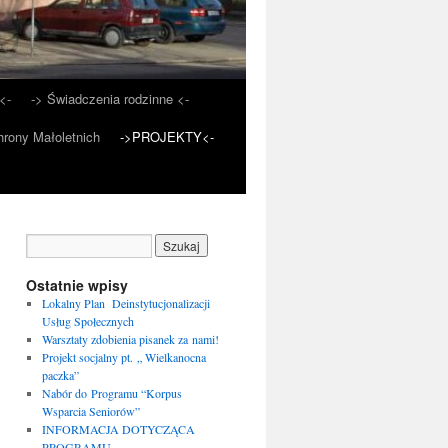
<-
-> Świadczenia rodzinne <-
rony Małoletnich
->PROJEKTY<-
Ostatnie wpisy
Lokalny Plan Deinstytucjonalizacji
Usług Społecznych
Warsztaty zdobienia pisanek za nami!
Projekt socjalny pt. „ Wielkanocna
paczka”
Nabór do Programu “Korpus
Wsparcia Seniorów”
INFORMACJA DOTYCZĄCA
PROGRAMU