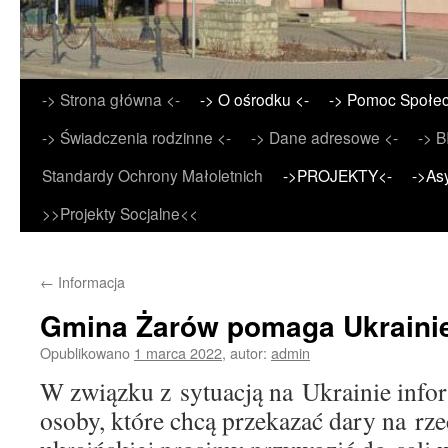
Przejdź
-> Strona główna <-
-> O ośrodku <-
-> Pomoc Społec
do
-> Świadczenia rodzinne <-
-> Dane adresowe <-
-> B
treści
Standardy Ochrony Małoletnich
->PROJEKTY<-
->As
>>Projekty Socjalne<<
←
Informacja
Gmina Żarów pomaga Ukraini
Opublikowano
1 marca 2022
,
autor:
admin
W związku z sytuacją na Ukrainie info
osoby, które chcą przekazać dary na rze