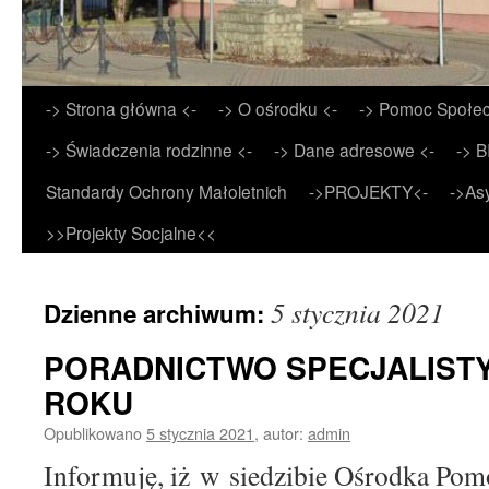
Przejdź
-> Strona główna <-
-> O ośrodku <-
-> Pomoc Społec
do
-> Świadczenia rodzinne <-
-> Dane adresowe <-
-> B
treści
Standardy Ochrony Małoletnich
->PROJEKTY<-
->As
>>Projekty Socjalne<<
5 stycznia 2021
Dzienne archiwum:
PORADNICTWO SPECJALISTY
ROKU
Opublikowano
5 stycznia 2021
,
autor:
admin
Informuję, iż w siedzibie Ośrodka Pom