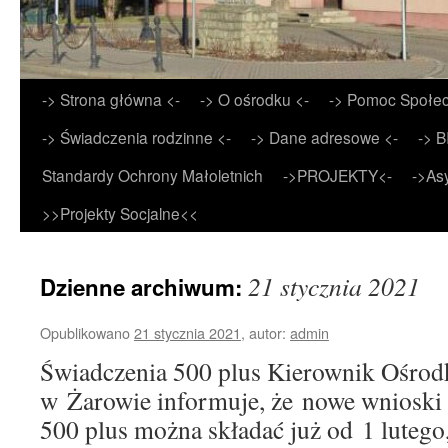
Przejdź
-> Strona główna <-
-> O ośrodku <-
-> Pomoc Społec
do
-> Świadczenia rodzinne <-
-> Dane adresowe <-
-> B
treści
Standardy Ochrony Małoletnich
->PROJEKTY<-
->As
>>Projekty Socjalne<<
21 stycznia 2021
Dzienne archiwum:
Opublikowano
21 stycznia 2021
,
autor:
admin
Świadczenia 500 plus Kierownik Ośrod
w Żarowie informuje, że nowe wnioski 
500 plus można składać już od 1 lutego