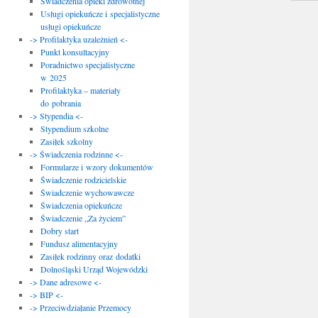
Świadczenia opieki zdrowotnej
Usługi opiekuńcze i specjalistyczne
usługi opiekuńcze
-> Profilaktyka uzależnień <-
Punkt konsultacyjny
Poradnictwo specjalistyczne
w 2025
Profilaktyka – materiały
do pobrania
-> Stypendia <-
Stypendium szkolne
Zasiłek szkolny
-> Świadczenia rodzinne <-
Formularze i wzory dokumentów
Świadczenie rodzicielskie
Świadczenie wychowawcze
Świadczenia opiekuńcze
Świadczenie „Za życiem”
Dobry start
Fundusz alimentacyjny
Zasiłek rodzinny oraz dodatki
Dolnośląski Urząd Wojewódzki
-> Dane adresowe <-
-> BIP <-
-> Przeciwdziałanie Przemocy