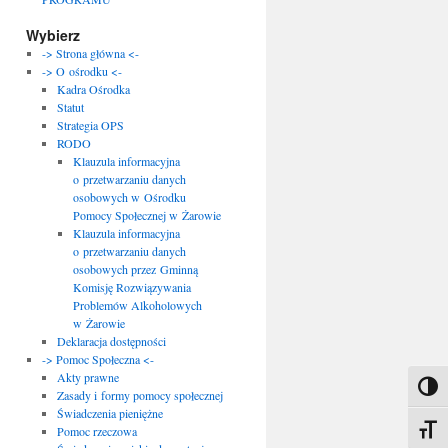
Wybierz
-> Strona główna <-
-> O ośrodku <-
Kadra Ośrodka
Statut
Strategia OPS
RODO
Klauzula informacyjna
o przetwarzaniu danych
osobowych w Ośrodku
Pomocy Społecznej w Żarowie
Klauzula informacyjna
o przetwarzaniu danych
osobowych przez Gminną
Komisję Rozwiązywania
Problemów Alkoholowych
w Żarowie
Deklaracja dostępności
-> Pomoc Społeczna <-
Akty prawne
Toggl
Zasady i formy pomocy społecznej
Świadczenia pieniężne
Toggle
Pomoc rzeczowa