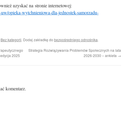
wnież uzyskać na stronie internetowej:
i-uw/opieka-wytchnieniowa-dla-jednostek-samorzadu-
i
Bez kategorii
. Dodaj zakładkę do
bezpośredniego odnośnika
.
rapeutycznego
Strategia Rozwiązywania Problemów Społecznych na lata
 edycja 2025
2026-2030 – ankieta
→
ać komentarz.