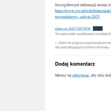
Szczegółowych informacji można ró
https://www.gov.pl/web/dolnoslask
terytorialnego—edycja-2025
plakat-ow-2025-1740730739
Pobierz
Ten wpis został opublikowany w kategori
←
Nabór do programu psychologiczno-te
dla osób stosujących przemoc domową –
Dodaj komentarz
Musisz się
zalogować
, aby móc dod