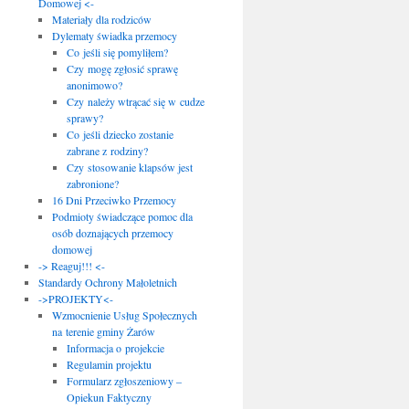
Domowej <-
Materiały dla rodziców
Dylematy świadka przemocy
Co jeśli się pomyliłem?
Czy mogę zgłosić sprawę
anonimowo?
Czy należy wtrącać się w cudze
sprawy?
Co jeśli dziecko zostanie
zabrane z rodziny?
Czy stosowanie klapsów jest
zabronione?
16 Dni Przeciwko Przemocy
Podmioty świadczące pomoc dla
osób doznających przemocy
domowej
-> Reaguj!!! <-
Standardy Ochrony Małoletnich
->PROJEKTY<-
Wzmocnienie Usług Społecznych
na terenie gminy Żarów
Informacja o projekcie
Regulamin projektu
Formularz zgłoszeniowy –
Opiekun Faktyczny