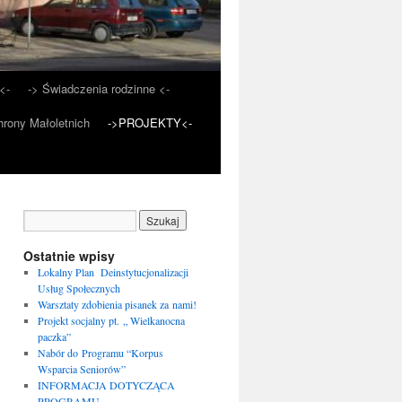
<-
-> Świadczenia rodzinne <-
rony Małoletnich
->PROJEKTY<-
Ostatnie wpisy
Lokalny Plan Deinstytucjonalizacji
Usług Społecznych
Warsztaty zdobienia pisanek za nami!
Projekt socjalny pt. „ Wielkanocna
paczka”
Nabór do Programu “Korpus
Wsparcia Seniorów”
INFORMACJA DOTYCZĄCA
PROGRAMU