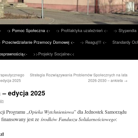
-
-> Pomoc Społeczna <-
-> Profilaktyka uzależnień <-
-> Stypendia 
> Przeciwdziałanie Przemocy Domowej <-
-> Reaguj!!! <-
Standardy Och
osprawnością<-
>>Projekty Socjalne<<
rapeutycznego
Strategia Rozwiązywania Problemów Społecznych na lata
 edycja 2025
2026-2030 – ankieta
→
 – edycja 2025
in
cji Programu „
Opieka Wytchnieniowa
” dla Jednostek Samorządu
y finansowany jest ze
środków Funduszu Solidarnościowego
:
zł