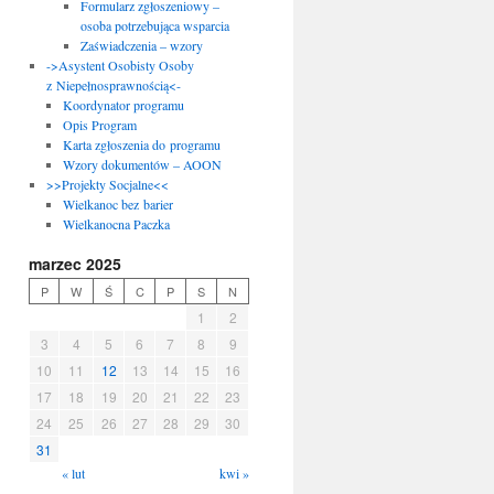
Formularz zgłoszeniowy –
osoba potrzebująca wsparcia
Zaświadczenia – wzory
->Asystent Osobisty Osoby
z Niepełnosprawnością<-
Koordynator programu
Opis Program
Karta zgłoszenia do programu
Wzory dokumentów – AOON
>>Projekty Socjalne<<
Wielkanoc bez barier
Wielkanocna Paczka
marzec 2025
P
W
Ś
C
P
S
N
1
2
3
4
5
6
7
8
9
10
11
12
13
14
15
16
17
18
19
20
21
22
23
24
25
26
27
28
29
30
31
« lut
kwi »