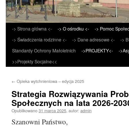
Przejdź
-> Strona główna <-
-> O ośrodku <-
-> Pomoc Społec
do
-> Świadczenia rodzinne <-
-> Dane adresowe <-
-> B
treści
Standardy Ochrony Małoletnich
->PROJEKTY<-
->As
>>Projekty Socjalne<<
←
Opieka wytchnieniowa – edycja 2025
Strategia Rozwiązywania Pro
Społecznych na lata 2026-2030
Opublikowano
31 marca 2025
,
autor:
admin
Szanowni Państwo,